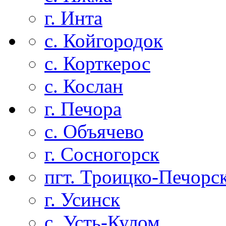
г. Инта
с. Койгородок
с. Корткерос
с. Кослан
г. Печора
с. Объячево
г. Сосногорск
пгт. Троицко-Печорс
г. Усинск
с. Усть-Кулом