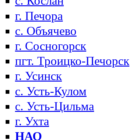
с. Кослан
г. Печора
с. Объячево
г. Сосногорск
пгт. Троицко-Печорск
г. Усинск
с. Усть-Кулом
с. Усть-Цильма
г. Ухта
НАО