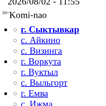
2026/08/02 - 11:55
Komi-nao
16+
г. Сыктывкар
с. Айкино
с. Визинга
г. Воркута
г. Вуктыл
с. Выльгорт
г. Емва
с. Ижма