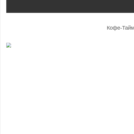
Кофе-Тай
: