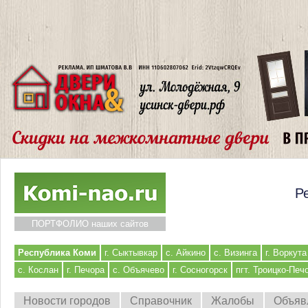
Р
ПОРТФОЛИО наших сайтов
Республика Коми
г. Сыктывкар
с. Айкино
с. Визинга
г. Воркута
с. Кослан
г. Печора
с. Объячево
г. Сосногорск
пгт. Троицко-Печ
Новости городов
Справочник
Жалобы
Объяв