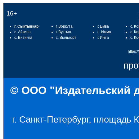
16+
г. Сыктывкар
г. Воркута
г. Емва
с. К
с. Айкино
г. Вуктыл
с. Ижма
с. К
с. Визинга
с. Выльгорт
г. Инта
с. К
https:
про
© ООО "Издательский д
г. Санкт-Петербург, площадь Ко