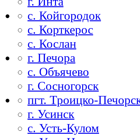
г. Инта
с. Койгородок
с. Корткерос
с. Кослан
г. Печора
с. Объячево
г. Сосногорск
пгт. Троицко-Печорс
г. Усинск
с. Усть-Кулом