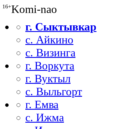
Komi-nao
16+
г. Сыктывкар
с. Айкино
с. Визинга
г. Воркута
г. Вуктыл
с. Выльгорт
г. Емва
с. Ижма