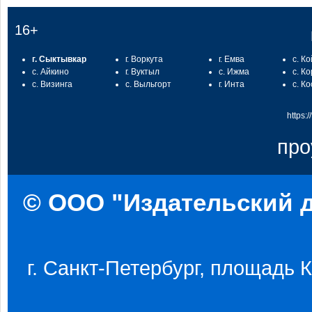
16+
г. Сыктывкар
г. Воркута
г. Емва
с. К
с. Айкино
г. Вуктыл
с. Ижма
с. К
с. Визинга
с. Выльгорт
г. Инта
с. К
https:
про
© ООО "Издательский д
г. Санкт-Петербург, площадь Ко