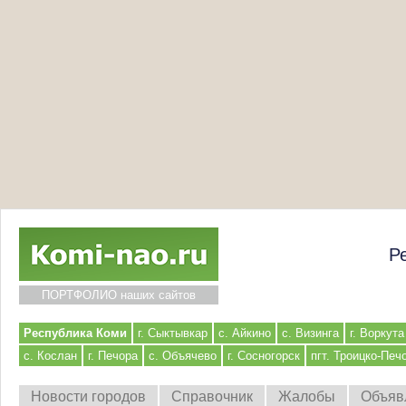
Р
ПОРТФОЛИО наших сайтов
Республика Коми
г. Сыктывкар
с. Айкино
с. Визинга
г. Воркута
с. Кослан
г. Печора
с. Объячево
г. Сосногорск
пгт. Троицко-Печ
Новости городов
Справочник
Жалобы
Объяв