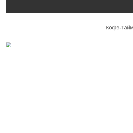
Кофе-Тай
: