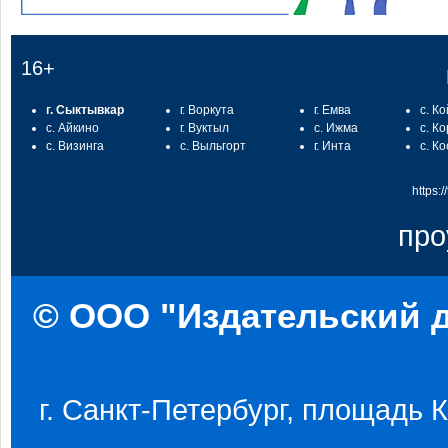
16+
г. Сыктывкар
г. Воркута
г. Емва
с. К
с. Айкино
г. Вуктыл
с. Ижма
с. К
с. Визинга
с. Выльгорт
г. Инта
с. К
https:
про
© ООО "Издательский д
г. Санкт-Петербург, площадь Ко