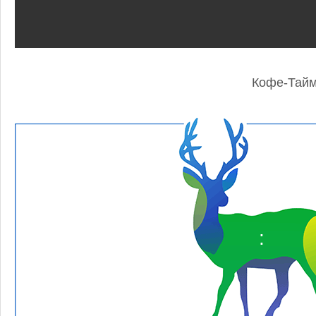
Кофе-Тай
: