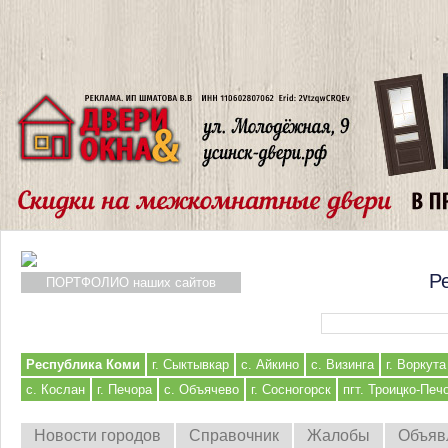
Р
ПОРТФОЛИО наших сайтов
Форма поиска
Республика Коми
г. Сыктывкар
с. Айкино
с. Визинга
г. Воркута
с. Кослан
г. Печора
с. Объячево
г. Сосногорск
пгт. Троицко-Печ
Новости городов
Справочник
Жалобы
Объяв