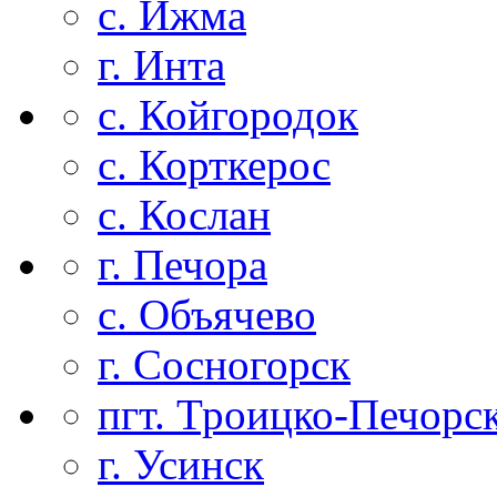
с. Ижма
г. Инта
с. Койгородок
с. Корткерос
с. Кослан
г. Печора
с. Объячево
г. Сосногорск
пгт. Троицко-Печорс
г. Усинск