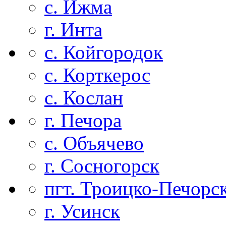
с. Ижма
г. Инта
с. Койгородок
с. Корткерос
с. Кослан
г. Печора
с. Объячево
г. Сосногорск
пгт. Троицко-Печорс
г. Усинск