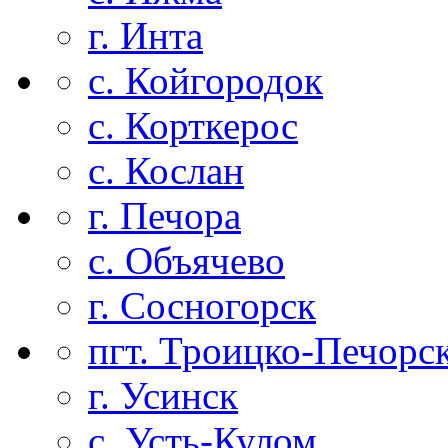
г. Инта
с. Койгородок
с. Корткерос
с. Кослан
г. Печора
с. Объячево
г. Сосногорск
пгт. Троицко-Печорс
г. Усинск
с. Усть-Кулом