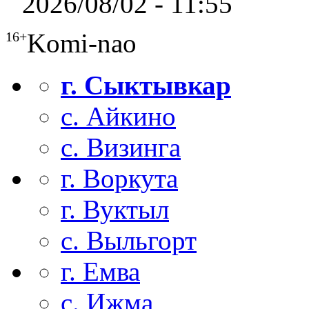
2026/08/02 - 11:55
Komi-nao
16+
г. Сыктывкар
с. Айкино
с. Визинга
г. Воркута
г. Вуктыл
с. Выльгорт
г. Емва
с. Ижма