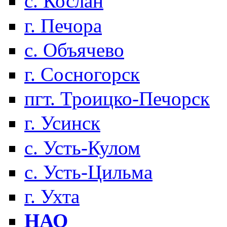
с. Кослан
г. Печора
с. Объячево
г. Сосногорск
пгт. Троицко-Печорск
г. Усинск
с. Усть-Кулом
с. Усть-Цильма
г. Ухта
НАО