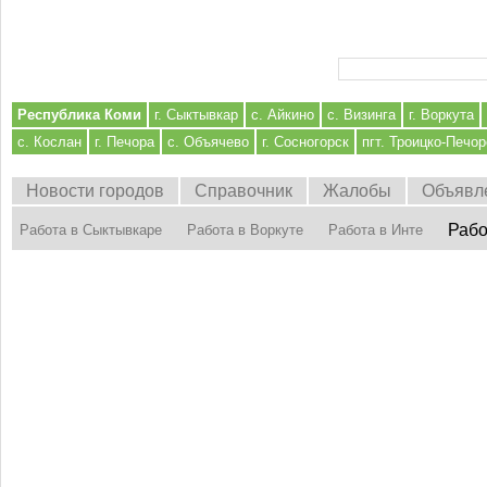
Форма поиска
Республика Коми
г. Сыктывкар
с. Айкино
с. Визинга
г. Воркута
с. Кослан
г. Печора
с. Объячево
г. Сосногорск
пгт. Троицко-Печор
Новости городов
Справочник
Жалобы
Объявл
Рабо
Работа в Сыктывкаре
Работа в Воркуте
Работа в Инте