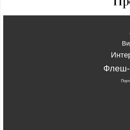
Ви
Инте
Флеш-
Порт