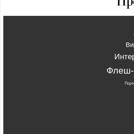
Ви
Инте
Флеш-
Порт