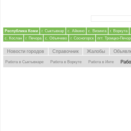
Форма поиска
Республика Коми
г. Сыктывкар
с. Айкино
с. Визинга
г. Воркута
с. Кослан
г. Печора
с. Объячево
г. Сосногорск
пгт. Троицко-Печор
Новости городов
Справочник
Жалобы
Объявл
Рабо
Работа в Сыктывкаре
Работа в Воркуте
Работа в Инте