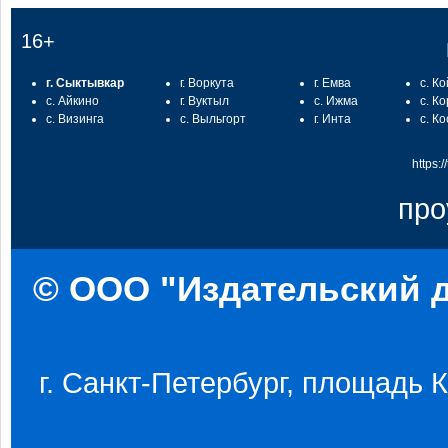
16+
г. Сыктывкар
г. Воркута
г. Емва
с. К
с. Айкино
г. Вуктыл
с. Ижма
с. К
с. Визинга
с. Выльгорт
г. Инта
с. К
https:
про
© ООО "Издательский д
г. Санкт-Петербург, площадь Ко