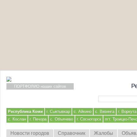
Р
ПОРТФОЛИО наших сайтов
Форма поиска
Республика Коми
г. Сыктывкар
с. Айкино
с. Визинга
г. Воркута
с. Кослан
г. Печора
с. Объячево
г. Сосногорск
пгт. Троицко-Печ
Новости городов
Справочник
Жалобы
Объяв