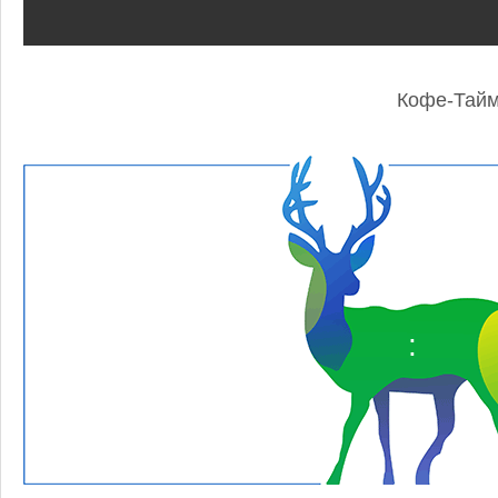
Кофе-Тай
: