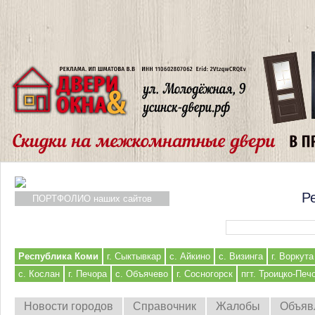
Р
ПОРТФОЛИО наших сайтов
Форма поиска
Республика Коми
г. Сыктывкар
с. Айкино
с. Визинга
г. Воркута
с. Кослан
г. Печора
с. Объячево
г. Сосногорск
пгт. Троицко-Печ
Новости городов
Справочник
Жалобы
Объяв