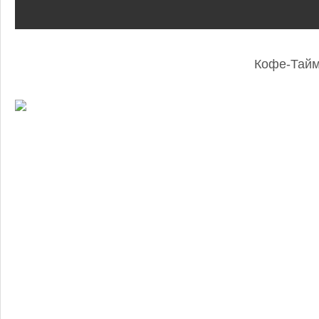
Кофе-Тай
: