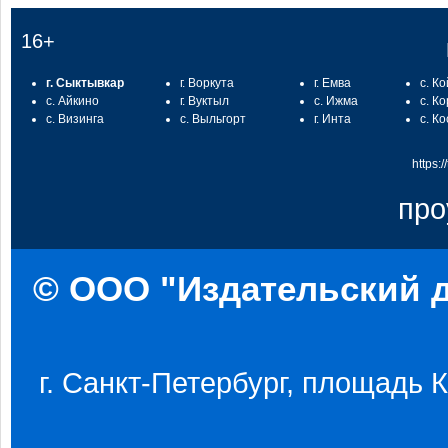
16+
г. Сыктывкар
г. Воркута
г. Емва
с. К
с. Айкино
г. Вуктыл
с. Ижма
с. К
с. Визинга
с. Выльгорт
г. Инта
с. К
https:
про
© ООО "Издательский д
г. Санкт-Петербург, площадь Ко