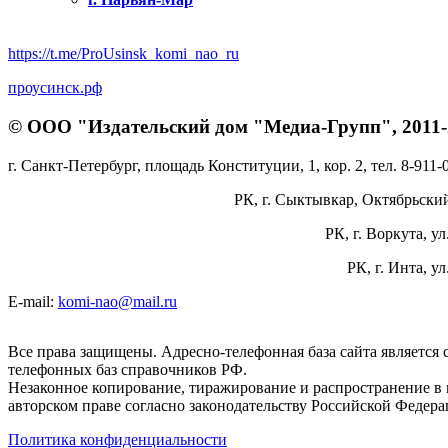
https://t.me/ProUsinsk_komi_nao_ru
проусинск.рф
© ООО "Издательский дом "Медиа-Групп", 2011-2
г. Санкт-Петербург, площадь Конституции, 1, кор. 2, тел. 8-911-
РК, г. Сыктывкар, Октябрьский 
РК, г. Воркута, ул
РК, г. Инта, у
E-mail:
komi-nao@mail.ru
Все права защищены. Адресно-телефонная база сайта является
телефонных баз справочников РФ.
Незаконное копирование, тиражирование и распространение в 
авторском праве согласно законодательству Российской Федера
Политика конфиденциальности