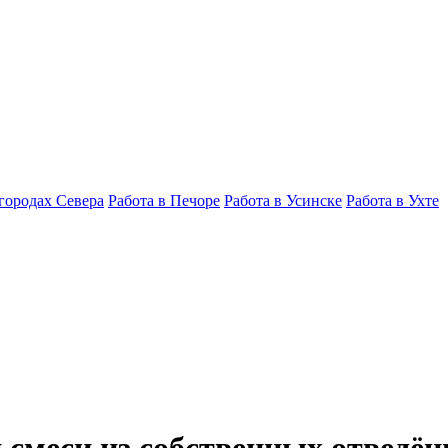
 городах Севера
Работа в Печоре
Работа в Усинске
Работа в Ухте