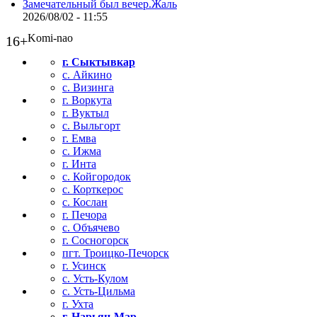
Замечательный был вечер.Жаль
2026/08/02 - 11:55
Komi-nao
16+
г. Сыктывкар
с. Айкино
с. Визинга
г. Воркута
г. Вуктыл
с. Выльгорт
г. Емва
с. Ижма
г. Инта
с. Койгородок
с. Корткерос
с. Кослан
г. Печора
с. Объячево
г. Сосногорск
пгт. Троицко-Печорск
г. Усинск
с. Усть-Кулом
с. Усть-Цильма
г. Ухта
г. Нарьян-Мар