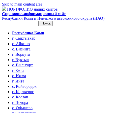
Skip to main content area
ПОРТФОЛИО наших сайтов
Справочно-информационный сайт
Республики Коми и Ненецкого автономного округа (НАО)
Поиск
Форма поиска
Республика Коми
г. Сыктывкар
с. Айкино
с. Визинга
г. Воркута
г. Вуктыл
с. Выльгорт
г. Емва
с. Ижма
г. Инта
с. Койгородок
с. Корткерос
с. Кослан
г. Печора
с. Объячево