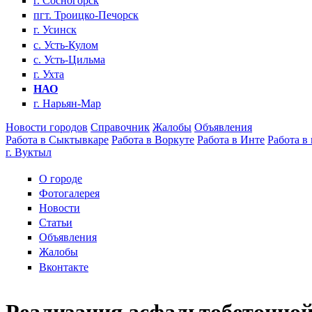
г. Сосногорск
пгт. Троицко-Печорск
г. Усинск
с. Усть-Кулом
с. Усть-Цильма
г. Ухта
НАО
г. Нарьян-Мар
Новости городов
Справочник
Жалобы
Объявления
Работа в Сыктывкаре
Работа в Воркуте
Работа в Инте
Работа в
г. Вуктыл
О городе
Фотогалерея
Новости
Статьи
Объявления
Жалобы
Вконтакте