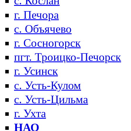
с. Кослан
г. Печора
с. Объячево
г. Сосногорск
пгт. Троицко-Печорск
г. Усинск
с. Усть-Кулом
с. Усть-Цильма
г. Ухта
НАО