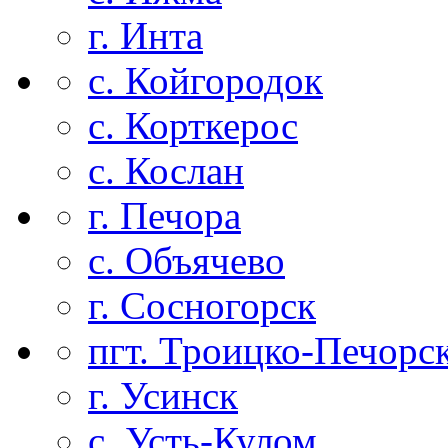
г. Инта
с. Койгородок
с. Корткерос
с. Кослан
г. Печора
с. Объячево
г. Сосногорск
пгт. Троицко-Печорс
г. Усинск
с. Усть-Кулом