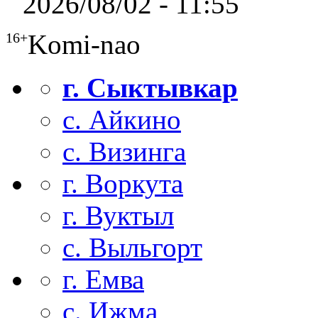
2026/08/02 - 11:55
Komi-nao
16+
г. Сыктывкар
с. Айкино
с. Визинга
г. Воркута
г. Вуктыл
с. Выльгорт
г. Емва
с. Ижма