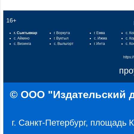
16+
г. Сыктывкар
г. Воркута
г. Емва
с. К
с. Айкино
г. Вуктыл
с. Ижма
с. К
с. Визинга
с. Выльгорт
г. Инта
с. К
https:
про
© ООО "Издательский д
г. Санкт-Петербург, площадь Ко