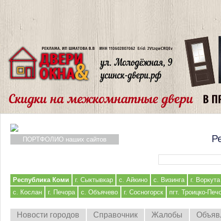
Р
ПОРТФОЛИО наших сайтов
Форма поиска
Республика Коми
г. Сыктывкар
с. Айкино
с. Визинга
г. Воркута
с. Кослан
г. Печора
с. Объячево
г. Сосногорск
пгт. Троицко-Печ
Новости городов
Справочник
Жалобы
Объяв