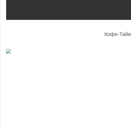
Кофе-Тай
: