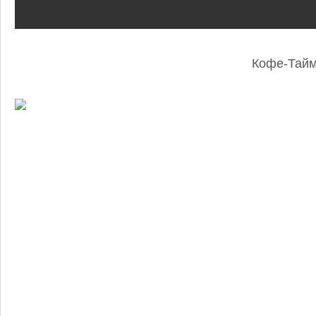
Кофе-Тай
: