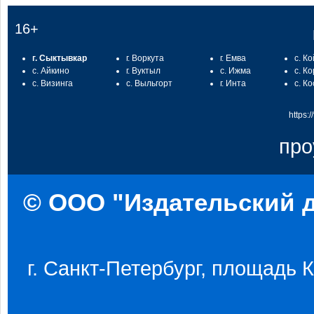
16+
г. Сыктывкар
г. Воркута
г. Емва
с. К
с. Айкино
г. Вуктыл
с. Ижма
с. К
с. Визинга
с. Выльгорт
г. Инта
с. К
https:
про
© ООО "Издательский д
г. Санкт-Петербург, площадь Ко