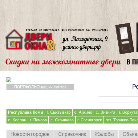
Р
ПОРТФОЛИО наших сайтов
Форма поиска
Республика Коми
г. Сыктывкар
с. Айкино
с. Визинга
г. Воркута
с. Кослан
г. Печора
с. Объячево
г. Сосногорск
пгт. Троицко-Печ
Новости городов
Справочник
Жалобы
Объяв