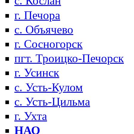
с. Кослан
г. Печора
с. Объячево
г. Сосногорск
пгт. Троицко-Печорск
г. Усинск
с. Усть-Кулом
с. Усть-Цильма
г. Ухта
НАО