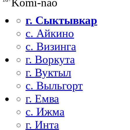
Komi-nao
г. Сыктывкар
с. Айкино
с. Визинга
г. Воркута
г. Вуктыл
с. Выльгорт
г. Емва
с. Ижма
г. Инта