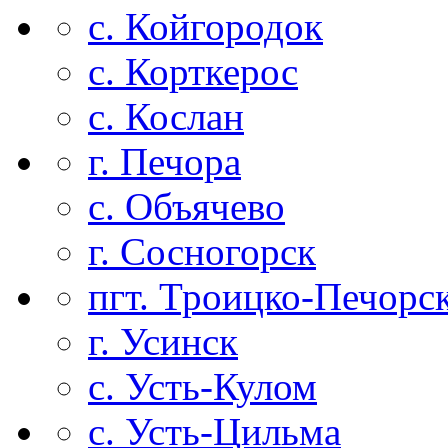
с. Койгородок
с. Корткерос
с. Кослан
г. Печора
с. Объячево
г. Сосногорск
пгт. Троицко-Печорс
г. Усинск
с. Усть-Кулом
с. Усть-Цильма