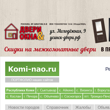
Р
ПОРТФОЛИО наших сайтов
Республика Коми
г. Сыктывкар
с. Айкино
с. Визинга
г. Воркута
с. Кослан
г. Печора
с. Объячево
г. Сосногорск
пгт. Троицко-Печ
Новости городов
Справочник
Жалобы
Объяв