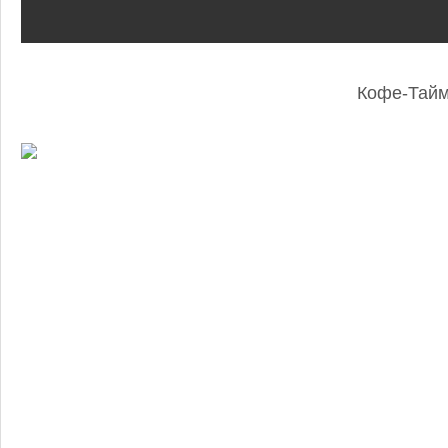
Кофе-Тай
: