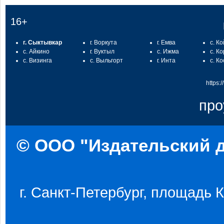
16+
г. Сыктывкар
г. Воркута
г. Емва
с. К
с. Айкино
г. Вуктыл
с. Ижма
с. К
с. Визинга
с. Выльгорт
г. Инта
с. К
https:
про
© ООО "Издательский д
г. Санкт-Петербург, площадь Ко