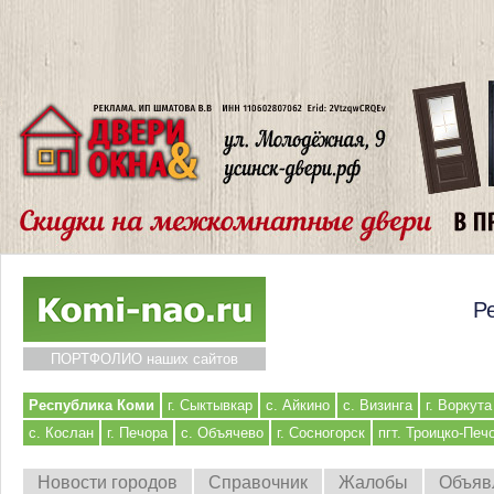
Р
ПОРТФОЛИО наших сайтов
Республика Коми
г. Сыктывкар
с. Айкино
с. Визинга
г. Воркута
с. Кослан
г. Печора
с. Объячево
г. Сосногорск
пгт. Троицко-Печ
Новости городов
Справочник
Жалобы
Объяв