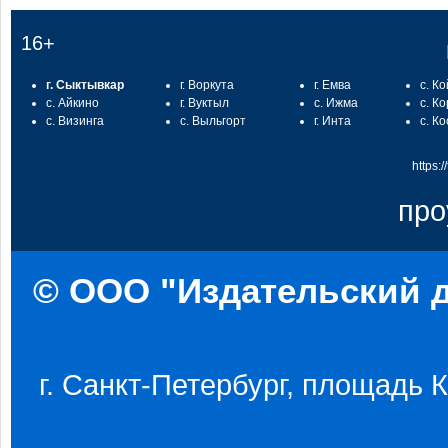
16+
г. Сыктывкар
г. Воркута
г. Емва
с. К
с. Айкино
г. Вуктыл
с. Ижма
с. К
с. Визинга
с. Выльгорт
г. Инта
с. К
https:
про
© ООО "Издательский д
г. Санкт-Петербург, площадь Ко