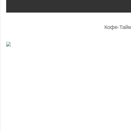
Кофе-Тай
: