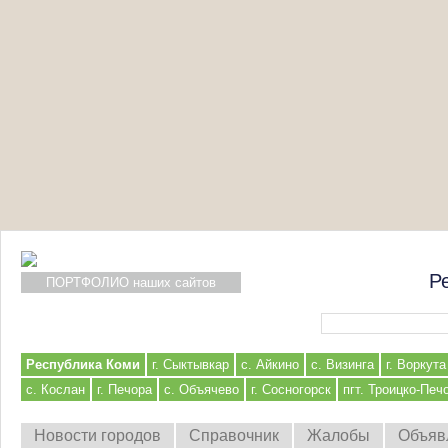
Р
ПОРТФОЛИО наших сайтов
Форма поиска
Республика Коми
г. Сыктывкар
с. Айкино
с. Визинга
г. Воркута
с. Кослан
г. Печора
с. Объячево
г. Сосногорск
пгт. Троицко-Печ
Новости городов
Справочник
Жалобы
Объяв