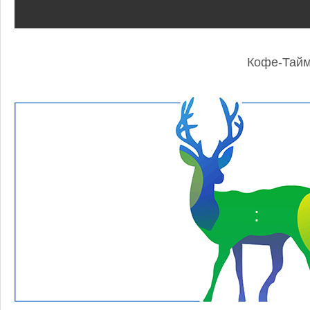
Кофе-Тай
: