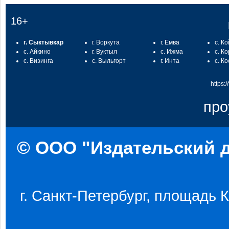
16+
г. Сыктывкар
г. Воркута
г. Емва
с. К
с. Айкино
г. Вуктыл
с. Ижма
с. К
с. Визинга
с. Выльгорт
г. Инта
с. К
https:
про
© ООО "Издательский д
г. Санкт-Петербург, площадь Ко