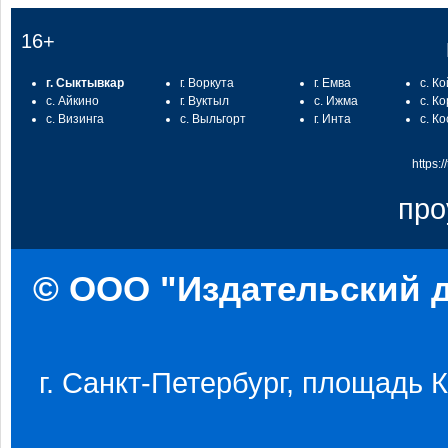
16+
г. Сыктывкар
г. Воркута
г. Емва
с. К
с. Айкино
г. Вуктыл
с. Ижма
с. К
с. Визинга
с. Выльгорт
г. Инта
с. К
https:
про
© ООО "Издательский д
г. Санкт-Петербург, площадь Ко