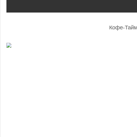
Кофе-Тай
: