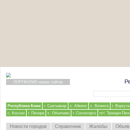
Р
ПОРТФОЛИО наших сайтов
Форма поиска
Республика Коми
г. Сыктывкар
с. Айкино
с. Визинга
г. Воркута
с. Кослан
г. Печора
с. Объячево
г. Сосногорск
пгт. Троицко-Печ
Новости городов
Справочник
Жалобы
Объяв