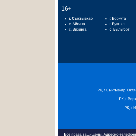
16+
г. Сыктывкар
г. Воркута
с. Айкино
г. Вуктыл
с. Визинга
с. Выльгорт
РК, г. Сыктывкар, Октя
РК, г. Вор
РК, г.
Все права защищены. Адресно-телефонна