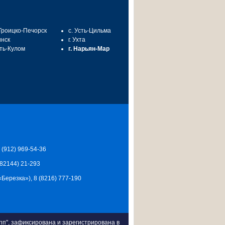
 Троицко-Печорск
с. Усть-Цильма
инск
г. Ухта
сть-Кулом
г. Нарьян-Мар
7 (912) 969-54-36
 (82144) 21-293
Ц «Березка»), 8 (8216) 777-190
п", зафиксирована и зарегистрирована в