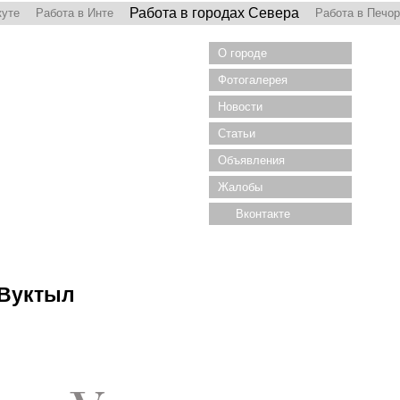
Работа в городах Севера
куте
Работа в Инте
Работа в Печо
О городе
Фотогалерея
Новости
Статьи
Объявления
Жалобы
Вконтакте
 Вуктыл