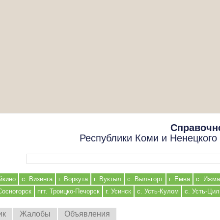
Справочн
Республики Коми и Ненецкого
Форма поиска
йкино
с. Визинга
г. Воркута
г. Вуктыл
с. Выльгорт
г. Емва
с. Ижма
 Сосногорск
пгт. Троицко-Печорск
г. Усинск
с. Усть-Кулом
с. Усть-Ци
ик
Жалобы
Объявления