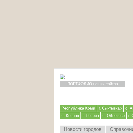
ПОРТФОЛИО наших сайтов
Республика Коми
г. Сыктывкар
с. А
с. Кослан
г. Печора
с. Объячево
г.
Новости городов
Справочн