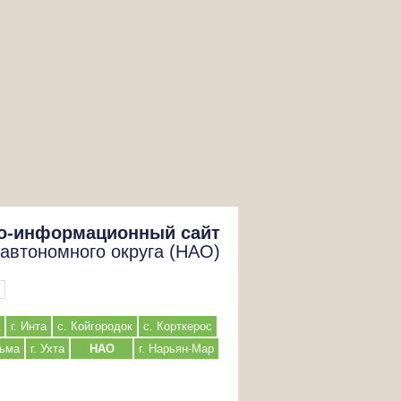
о-информационный сайт
 автономного округа (НАО)
г. Инта
с. Койгородок
с. Корткерос
льма
г. Ухта
НАО
г. Нарьян-Мар