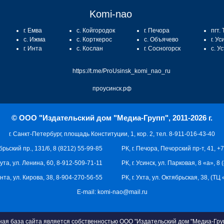
Komi-nao
г. Емва
с. Койгородок
г. Печора
пгт.
с. Ижма
с. Корткерос
с. Объячево
г. Ус
г. Инта
с. Кослан
г. Сосногорск
с. У
https://t.me/ProUsinsk_komi_nao_ru
проусинск.рф
© ООО "Издательский дом "Медиа-Групп", 2011-2026 г.
г. Санкт-Петербург, площадь Конституции, 1, кор. 2, тел. 8-911-016-43-40
брьский пр., 131/6, 8 (8212) 55-99-85
РК, г. Печора, Печорский пр-т, 41, +
кута, ул. Ленина, 60, 8-912-509-71-11
РК, г. Усинск, ул. Парковая, 8 «а», 8
 Инта, ул. Кирова, 38, 8-904-270-56-55
РК, г. Ухта, ул. Октябрьская, 38, (Т
E-mail:
komi-nao@mail.ru
я база сайта является собственностью ООО "Издательский дом "Медиа-Груп