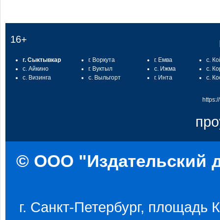
16+
г. Сыктывкар
г. Воркута
г. Емва
с. К
с. Айкино
г. Вуктыл
с. Ижма
с. К
с. Визинга
с. Выльгорт
г. Инта
с. К
https:
про
© ООО "Издательский д
г. Санкт-Петербург, площадь Ко