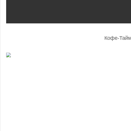
Кофе-Тай
: