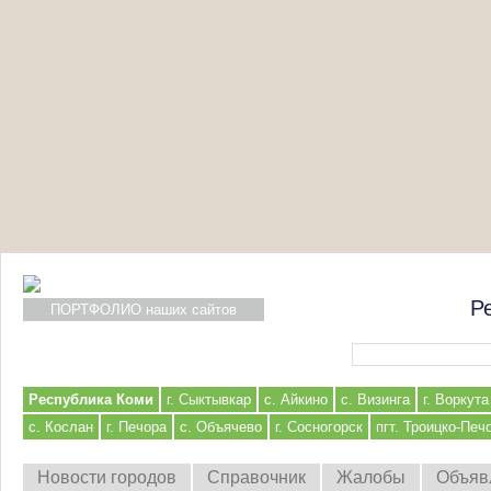
Р
ПОРТФОЛИО наших сайтов
Форма поиска
Республика Коми
г. Сыктывкар
с. Айкино
с. Визинга
г. Воркута
с. Кослан
г. Печора
с. Объячево
г. Сосногорск
пгт. Троицко-Печ
Новости городов
Справочник
Жалобы
Объяв