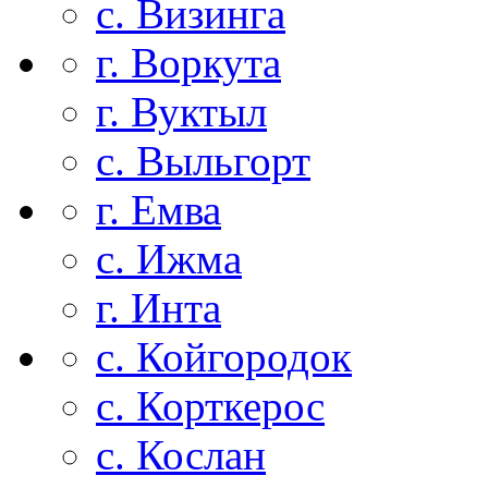
с. Визинга
г. Воркута
г. Вуктыл
с. Выльгорт
г. Емва
с. Ижма
г. Инта
с. Койгородок
с. Корткерос
с. Кослан