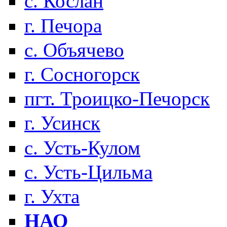
с. Кослан
г. Печора
с. Объячево
г. Сосногорск
пгт. Троицко-Печорск
г. Усинск
с. Усть-Кулом
с. Усть-Цильма
г. Ухта
НАО