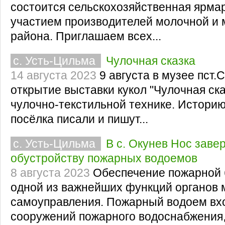
состоится сельскохозяйственная ярмар
участием производителей молочной и 
района. Приглашаем всех...
с. Усть-Цильма
Чулочная сказка
14 августа 2023
9 августа в музее пст.
открытие выставки кукол "Чулочная ска
чулочно-текстильной технике. Историю
посёлка писали и пишут...
с. Усть-Цильма
В с. Окунев Нос заве
обустройству пожарных водоемов
8 августа 2023
Обеспечение пожарной 
одной из важнейших функций органов 
самоуправления. Пожарный водоем вхо
сооружений пожарного водоснабжения,.