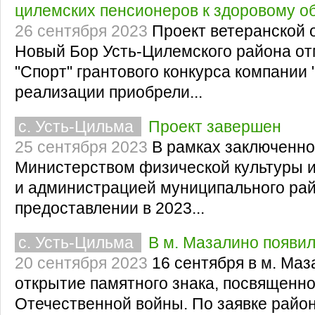
цилемских пенсионеров к здоровому о
26 сентября 2023
Проект ветеранской 
Новый Бор Усть-Цилемского района от
"Спорт" грантового конкурса компании
реализации приобрели...
с. Усть-Цильма
Проект завершен
25 сентября 2023
В рамках заключенно
Министерством физической культуры и
и администрацией муниципального рай
предоставлении в 2023...
с. Усть-Цильма
В м. Мазалино появи
20 сентября 2023
16 сентября в м. Ма
открытие памятного знака, посвященно
Отечественной войны. По заявке райо