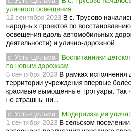
с. Усть-Цильма
В с. Трусово началос
уличного освещения
12 сентября 2023
В с. Трусово начали
народных проектов по восстановлению
освещения вдоль автомобильных доро
деятельности) и улично-дорожной...
с. Усть-Цильма
Воспитанники детског
по новым дорожкам
5 сентября 2023
В рамках исполнения 
территории учреждения впервые более 
красивые вымощенные тротуары. Так ч
не страшны ни...
с. Усть-Цильма
Модернизация уличн
1 сентября 2023
В сельском поселении
завершена реализация народного прое