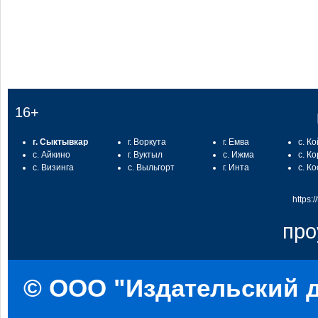
16+
г. Сыктывкар
г. Воркута
г. Емва
с. К
с. Айкино
г. Вуктыл
с. Ижма
с. К
с. Визинга
с. Выльгорт
г. Инта
с. К
https:
про
© ООО "Издательский д