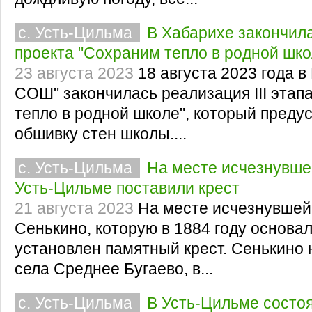
с. Усть-Цильма
В Хабарихе закончила
проекта "Сохраним тепло в родной шко
23 августа 2023
18 августа 2023 года 
СОШ" закончилась реализация III этап
тепло в родной школе", который преду
обшивку стен школы....
с. Усть-Цильма
На месте исчезнувше
Усть-Цильме поставили крест
21 августа 2023
На месте исчезнувшей
Сенькино, которую в 1884 году основа
установлен памятный крест. Сенькино 
села Среднее Бугаево, в...
с. Усть-Цильма
В Усть-Цильме состо