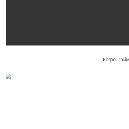
Кофе-Тай
: