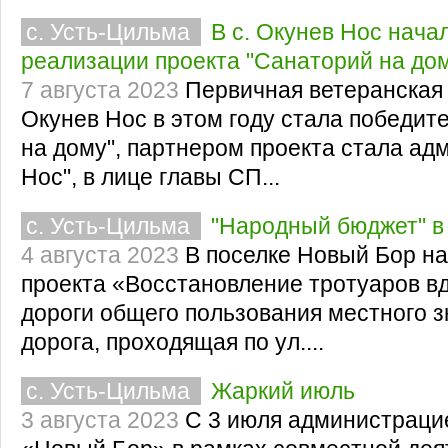
с. Усть-Цильма
В с. Окунев Нос нача
реализации проекта "Санаторий на до
7 августа 2023
Первичная ветеранская
Окунев Нос в этом году стала победит
на дому", партнером проекта стала а
Нос", в лице главы СП...
с. Усть-Цильма
"Народный бюджет" в
4 августа 2023
В поселке Новый Бор н
проекта «Восстановление тротуаров в
дороги общего пользования местного 
дорога, проходящая по ул....
с. Усть-Цильма
Жаркий июль
3 августа 2023
С 3 июля администраци