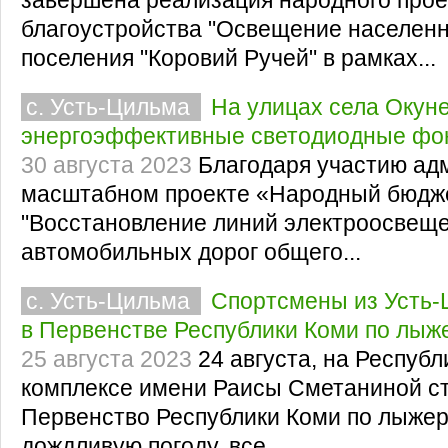
благоустройства "Освещение населенн
поселения "Коровий Ручей" в рамках...
с. Усть-Цильма
На улицах села Окун
энергоэффективные светодиодные фо
30 августа 2023
Благодаря участию ад
масштабном проекте «Народный бюдже
"Восстановление линий электроосвещ
автомобильных дорог общего...
с. Усть-Цильма
Спортсмены из Усть-
в Первенстве Республики Коми по лы
25 августа 2023
24 августа, на Респуб
комплексе имени Раисы Сметаниной с
Первенство Республики Коми по лыжер
дождливую погоду, все...