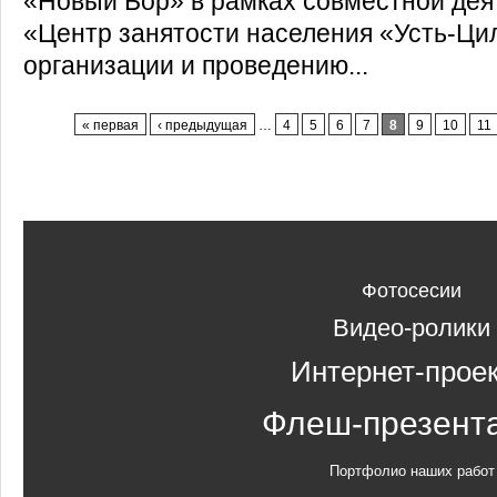
«Новый Бор» в рамках совместной дея
«Центр занятости населения «Усть-Ци
организации и проведению...
Страницы
« первая
‹ предыдущая
…
4
5
6
7
8
9
10
11
Фотосесии
Видео-ролики
Интернет-прое
Флеш-презент
Портфолио наших работ