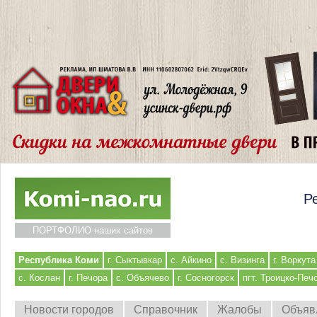
Р
ПОРТФОЛИО наших сайтов
Республика Коми
г. Сыктывкар
с. Айкино
с. Визинга
г. Воркута
с. Кослан
г. Печора
с. Объячево
г. Сосногорск
пгт. Троицко-Печ
Новости городов
Справочник
Жалобы
Объяв