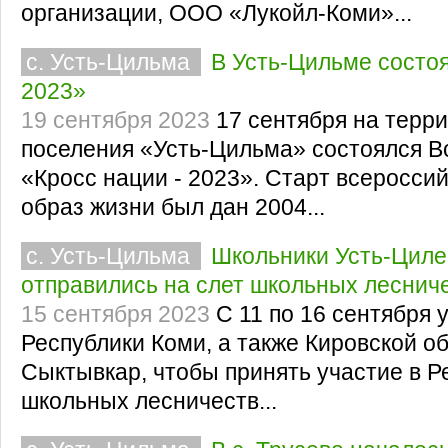
организации, ООО «Лукойл-Коми»...
с. Усть-Цильма
В Усть-Цильме состо
2023»
19 сентября 2023
17 сентября на терри
поселения «Усть-Цильма» состоялся В
«Кросс нации - 2023». Старт всеросси
образ жизни был дан 2004...
с. Усть-Цильма
Школьники Усть-Циле
отправились на слет школьных леснич
15 сентября 2023
С 11 по 16 сентября 
Республики Коми, а также Кировской о
Сыктывкар, чтобы принять участие в Р
школьных лесничеств...