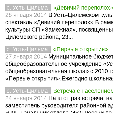
с. Усть-Цильма
«Девичий переполох
28 января 2014
В Усть-Цилемском куль
спектакль «Девичий переполох».В рам
культуры СП «Замежная», посвященных
Цилемского района, 23...
с. Усть-Цильма
«Первые открытия»
27 января 2014
Муниципальное бюдже
общеобразовательное учреждение «Ус
общеобразовательная школа» с 2010 г
«Первые открытия».Ежегодно школьная 
с. Усть-Цильма
Встреча с население
24 января 2014
На этот раз встреча, н
заместитель руководителя районной а
Н.М., начальник отдела МВД России п