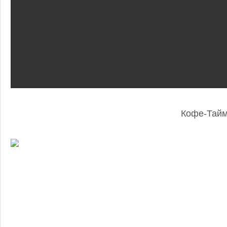
Кофе-Тай
: