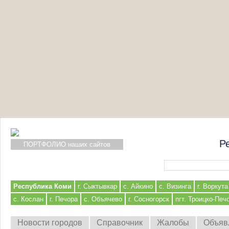
Р
ПОРТФОЛИО наших сайтов
Форма поиска
Республика Коми
г. Сыктывкар
с. Айкино
с. Визинга
г. Воркута
с. Кослан
г. Печора
с. Объячево
г. Сосногорск
пгт. Троицко-Печ
Новости городов
Справочник
Жалобы
Объяв