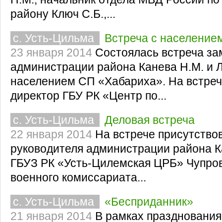
району Ключ С.Б.,...
с. Усть-Цильма
Встреча с население
23 января 2014
Состоялась встреча за
администрации района Канева Н.М. и Л
населением СП «Хабариха». На встреч
директор ГБУ РК «Центр по...
с. Усть-Цильма
Деловая встреча
22 января 2014
На встрече присутство
руководителя администрации района Ка
ГБУЗ РК «Усть-Цилемская ЦРБ» Чупрова
военного комиссариата...
с. Усть-Цильма
«Бесприданник»
21 января 2014
В рамках празднования