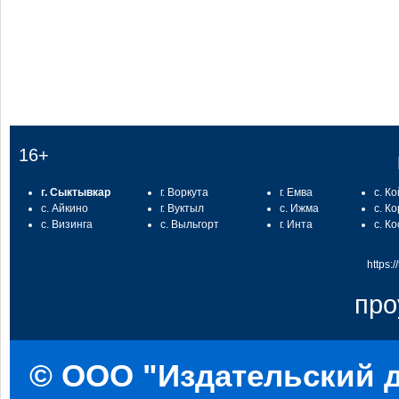
16+
г. Сыктывкар
г. Воркута
г. Емва
с. К
с. Айкино
г. Вуктыл
с. Ижма
с. К
с. Визинга
с. Выльгорт
г. Инта
с. К
https:
про
© ООО "Издательский д