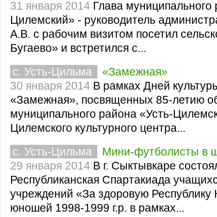
31 января 2014
Глава муниципального 
Цилемский» - руководитель администр
А.В. с рабочим визитом посетил сельс
Бугаево» и встретился с...
с. Усть-Цильма
«Замежная»
30 января 2014
В рамках Дней культур
«Замежная», посвященных 85-летию о
муниципального района «Усть-Цилемск
Цилемского культурного центра...
с. Усть-Цильма
Мини-футболисты в ш
29 января 2014
В г. Сыктывкаре состо
Республиканская Спартакиада учащих
учреждений «За здоровую Республику К
юношей 1998-1999 г.р. в рамках...