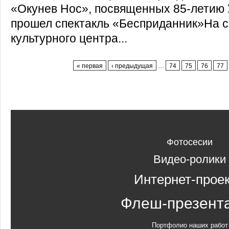
«Окунев Нос», посвященных 85-летию 
прошел спектакль «Бесприданник»На с
культурного центра...
Страницы
« первая
‹ предыдущая
…
74
75
76
77
Фотосесии
Видео-ролики
Интернет-прое
Флеш-презент
Портфолио наших работ