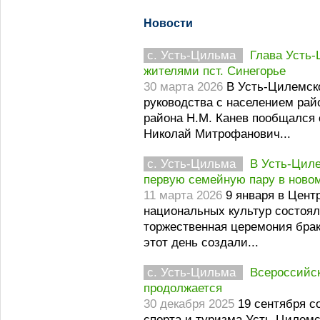
Новости
с. Усть-Цильма
Глава Усть-
жителями пст. Синегорье
30 марта 2026
В Усть-Цилемск
руководства с населением рай
района Н.М. Канев пообщался 
Николай Митрофанович...
с. Усть-Цильма
В Усть-Цил
первую семейную пару в новом
11 марта 2026
9 января в Цент
национальных культур состоял
торжественная церемония брак
этот день создали...
с. Усть-Цильма
Всероссийск
продолжается
30 декабря 2025
19 сентября с
спорта и туризма Усть-Цилемс