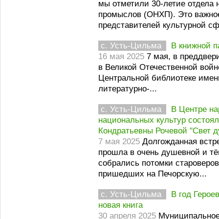
мы отметили 30-летие отдела
промыслов (ОНХП). Это важно
представителей культурной сфе
с. Усть-Цильма
В книжной п
16 мая 2025
7 мая, в преддвер
в Великой Отечественной войн
Центральной библиотеке имен
литературно-...
с. Усть-Цильма
В Центре на
национальных культур состоя
Кондратьевны Рочевой "Свет 
7 мая 2025
Долгожданная встре
прошла в очень душевной и тё
собрались потомки староверов
пришедших на Печорскую...
с. Усть-Цильма
В год Герое
новая книга
30 апреля 2025
Муниципальное