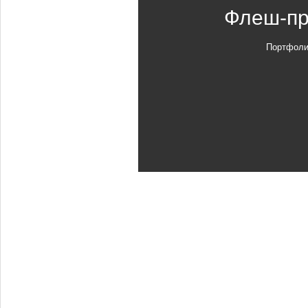
Флеш-пр
Портфоли