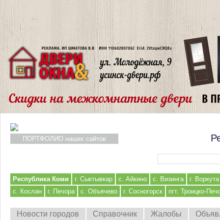
Р
ПОРТФОЛИО наших сайтов
Форма поиска
Республика Коми
г. Сыктывкар
с. Айкино
с. Визинга
г. Воркута
с. Кослан
г. Печора
с. Объячево
г. Сосногорск
пгт. Троицко-Печ
Новости городов
Справочник
Жалобы
Объяв