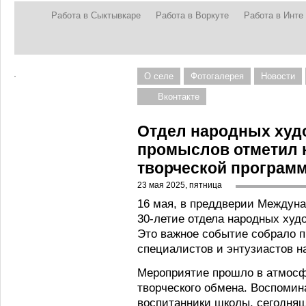
Работа в Сыктывкаре
Работа в Воркуте
Работа в Инте
О селе
Фотогалерея
Новости
Вконтакте
Отдел народных худ
промыслов отметил 
творческой програм
23 мая 2025, пятница
16 мая, в преддверии Междун
30-летие отдела народных ху
Это важное событие собрало п
специалистов и энтузиастов н
Мероприятие прошло в атмосф
творческого обмена. Воспоми
воспитанники школы, сегодня