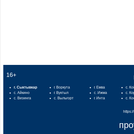
16+
г. Сыктывкар
г. Воркута
г. Емва
с. К
с. Айкино
г. Вуктыл
с. Ижма
с. К
с. Визинга
с. Выльгорт
г. Инта
с. К
https:
про