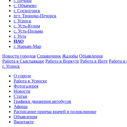
г. Печора
с. Объячево
г. Сосногорск
пгт. Троицко-Печорск
г. Усинск
с. Усть-Кулом
с. Усть-Цильма
г. Ухта
НАО
г. Нарьян-Мар
Новости городов
Справочник
Жалобы
Объявления
Работа в Сыктывкаре
Работа в Воркуте
Работа в Инте
Работа в
г. Усинск
О городе
Работа в Усинске
Фотогалерея
Новости
Статьи
Графики движения автобусов
Афиша
Расписание приема врачей в поликлинике
Объявления
Вконтакте