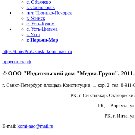
с. Объячево
г. Сосногорск
пгт. Троицко-Печорск
г. Усинск
с. Усть-Кулом
с. Усть-Цильма
г. Ухта
г. Нарьян-Мар
https://t.me/ProUsinsk_komi_nao_ru
проусинск.рф
© ООО "Издательский дом "Медиа-Групп", 2011-2
г. Санкт-Петербург, площадь Конституции, 1, кор. 2, тел. 8-911-
РК, г. Сыктывкар, Октябрьский 
РК, г. Воркута, ул
РК, г. Инта, у
E-mail:
komi-nao@mail.ru