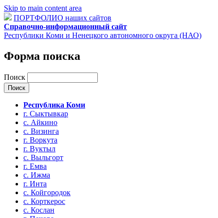
Skip to main content area
ПОРТФОЛИО наших сайтов
Справочно-информационный сайт
Республики Коми и Ненецкого автономного округа (НАО)
Форма поиска
Поиск
Республика Коми
г. Сыктывкар
с. Айкино
с. Визинга
г. Воркута
г. Вуктыл
с. Выльгорт
г. Емва
с. Ижма
г. Инта
с. Койгородок
с. Корткерос
с. Кослан