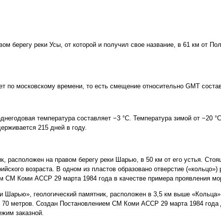
м берегу реки Усы, от которой и получил свое название, в 61 км от Поля
вет по московскому времени, то есть смещение относительно GMT состав
днегодовая температура составляет −3 °C. Температура зимой от −20 °
ерживается 215 дней в году.
к, расположен на правом берегу реки Шарью, в 50 км от его устья. Сто
йского возраста. В одном из пластов образовано отверстие («кольцо») 
м СМ Коми АССР 29 марта 1984 года в качестве примера проявления мо
 Шарью», геологический памятник, расположен в 3,5 км выше «Кольца»
о 70 метров. Создан Постановлением СМ Коми АССР 29 марта 1984 года 
ежим заказной.