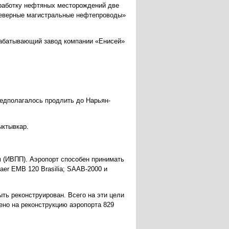
зработку нефтяных месторождений две
Северные магистральные нефтепроводы»
ерабатывающий завод компании «Енисей»
редполагалось продлить до Нарьян-
ыктывкар.
м (ИВПП). Аэропорт способен принимать
aer EMB 120 Brasilia; SAAB-2000 и
ыть реконструирован. Всего на эти цели
но на реконструкцию аэропорта 829