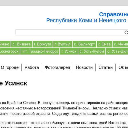
Справочн
Республики Коми и Ненецкого
Форма поиска
йкино
с. Визинга
г. Воркута
г. Вуктыл
с. Выльгорт
г. Емва
с. Ижма
 Сосногорск
пгт. Троицко-Печорск
г. Усинск
с. Усть-Кулом
с. Усть-Ци
О городе
Работа
Фотогалерея
Новости
Статьи
Объ
е Усинск
к на Крайнем Севере. В первую очередь он ориентирован на работающих
освоения нефтяных месторождений Тимано-Печоры. Негласно Усинск на
иятия нефтегазовой отрасли. Сюда едут люди из самых разных регионов 
Усинске высокие – это значит обмануть тысячи пользователей Интернета