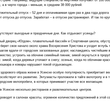
 стране. Например, ведущие специалисты нефтянки получают от 100 000 
 а в черте города – меньше, в среднем 38 000 рублей.
ительный отпуск – 52 дня и оплачиваемая один раз в два года дорога 
т отпуска до отпуска. Заработал – в отпуске растранжирил. И так по круг
утствуют выходные и праздничные дни. Как отдыхают усинцы?
ый дворец «Югдом», плавательный бассейн и Спортивная школа, обустр
 берет свое начало около храма Воскресения Христова и уходит вглубь т
 шагом вдали от городских загазованных дорог, наслаждаясь чистейшим
жество; устроить на обочине семейный пикник; зимой окунуться в прору
 зимой, когда деревья утопают в снегу; осенью, когда по обочинам крас
 мошкара и комары нарушают покой отдыхающих.
 здорового образа жизни в Усинске особую популярность приобретает ве
особствует его развитию. Энтузиасты проложили в тайге велотропу и в т
ородские велопробеги, в которых принимают участие все желающие.
в Усинске несколько ресторанов и развлекательных центров.
роводят в салонах красоты, огромное количество предложений в этой с