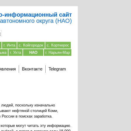
о-информационный сайт
 автономного округа (НАО)
г. Инта
с. Койгородок
с. Корткерос
льма
г. Ухта
НАО
г. Нарьян-Мар
явления
Вконтакте
Telegram
 людей, поскольку изначально
зывают нефтяной столицей Коми,
России в поисках заработка.
, которые могут читать эту информацию.