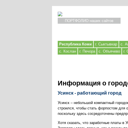
ПОРТФОЛИО наших сайтов
Республика Коми
г. Сыктывкар
с. А
с. Кослан
г. Печора
с. Объячево
г.
Информация о город
Усинск - работающий город
Усинск – небольшой компактный городо
строился, чтобы стать форпостом для 
поскольку здесь сосредоточены предпр
Хотя сказать, что заработные платы в 