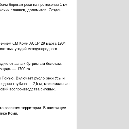
оим берегам реки на протяжении 1 км,
рючих сланцев, доломитов. Создан
влением СМ Коми АССР 29 марта 1984
болотных угодий международного
дию от аапа к бугристым болотам.
лощадь — 1700 га.
и Понъю. Включает русло реки Усы и
средняя глубина — 2,5 м, максимальная
овий воспроизводства сиговых.
го развития территории. В настоящее
лике Коми.