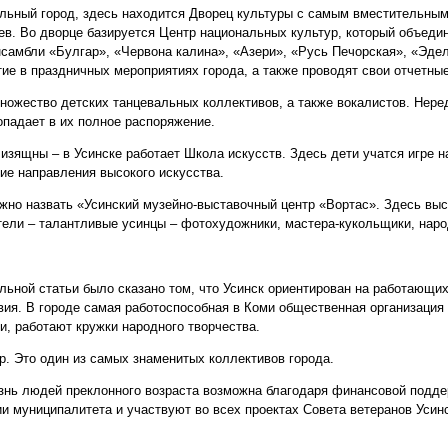
иальный город, здесь находится Дворец культуры с самым вместительны
ев. Во дворце базируется Центр национальных культур, который объеди
самбли «Булгар», «Червона калина», «Азери», «Русь Печорская», «Эд
ие в праздничных мероприятиях города, а также проводят свои отчетны
ножество детских танцевальных коллективов, а также вокалистов. Нере
опадает в их полное распоряжение.
 изящны – в Усинске работает Школа искусств. Здесь дети учатся игре 
гие направления высокого искусства.
жно назвать «Усинский музейно-выставочный центр «Вортас». Здесь выс
тели – талантливые усинцы – фотохудожники, мастера-кукольщики, нар
льной статьи было сказано том, что Усинск ориентирован на работающи
вия. В городе самая работоспособная в Коми общественная организация
и, работают кружки народного творчества.
р. Это один из самых знаменитых коллективов города.
изнь людей преклонного возраста возможна благодаря финансовой подде
ии муниципалитета и участвуют во всех проектах Совета ветеранов Усин