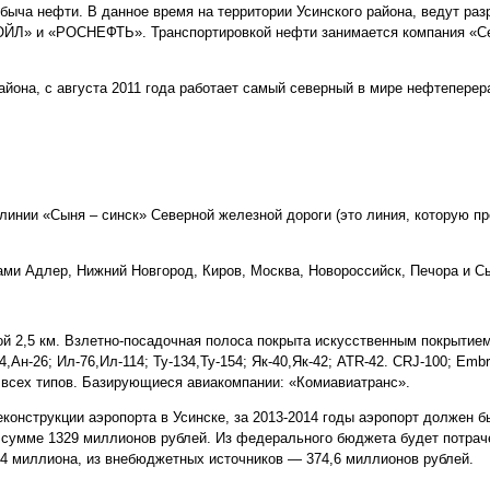
быча нефти. В данное время на территории Усинского района, ведут ра
ОЙЛ» и «РОСНЕФТЬ». Транспортировкой нефти занимается компания «
 района, с августа 2011 года работает самый северный в мире нефтепер
линии «Сыня – синск» Северной железной дороги (это линия, которую п
ми Адлер, Нижний Новгород, Киров, Москва, Новороссийск, Печора и С
ой 2,5 км. Взлетно-посадочная полоса покрыта искусственным покрытие
Ан-26; Ил-76,Ил-114; Ту-134,Ту-154; Як-40,Як-42; ATR-42. CRJ-100; Embr
ы всех типов. Базирующиеся авиакомпании: «Комиавиатранс».
еконструкции аэропорта в Усинске, за 2013-2014 годы аэропорт должен б
сумме 1329 миллионов рублей. Из федерального бюджета будет потраче
,4 миллиона, из внебюджетных источников — 374,6 миллионов рублей.