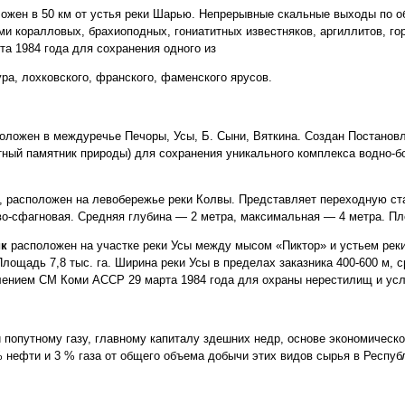
жен в 50 км от устья реки Шарью. Непрерывные скальные выходы по об
и коралловых, брахиоподных, гониатитных известняков, аргиллитов, го
 1984 года для сохранения одного из
ра, лохковского, франского, фаменского ярусов.
оложен в междуречье Печоры, Усы, Б. Сыни, Вяткина. Создан Постано
лотный памятник природы) для сохранения уникального комплекса водно-
, расположен на левобережье реки Колвы. Представляет переходную ста
во-сфагновая. Средняя глубина — 2 метра, максимальная — 4 метра. П
ик
расположен на участке реки Усы между мысом «Пиктор» и устьем рек
лощадь 7,8 тыс. га. Ширина реки Усы в пределах заказника 400-600 м, 
лением СМ Коми АССР 29 марта 1984 года для охраны нерестилищ и усл
попутному газу, главному капиталу здешних недр, основе экономическо
 нефти и 3 % газа от общего объема добычи этих видов сырья в Респуб