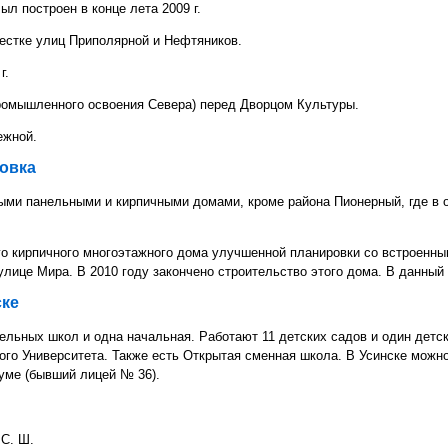
л построен в конце лета 2009 г.
естке улиц Приполярной и Нефтяников.
г.
ромышленного освоения Севера) перед Дворцом Культуры.
ежной.
ровка
жными панельными и кирпичными домами, кроме района Пионерный, где в
ого кирпичного многоэтажного дома улучшенной планировки со встроен
лице Мира. В 2010 году закончено строительство этого дома. В данный
ске
ельных школ и одна начальная. Работают 11 детских садов и один дет
кого Университета. Также есть Открытая сменная школа. В Усинске мож
уме (бывший лицей № 36).
 С. Ш.