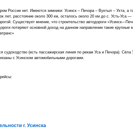
ом России нет. Имеются зимники: Усинск – Печора – Вуктыл – Ухта, а та
ок лет, расстояние около 300 км, осталось около 20 км до с. Усть-Уса —
рогой. Существует мнение, что строительство автодороги «Усинск—Печо
дороги потеряют основной доход на данном направлении такие крупные 
атранс»
 судоходство (есть пассажирская линия по рекам Уса и Печора). Сёла У
вязаны с Усинском автомобильными дорогами.
рейсы:
льности г. Усинска