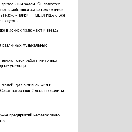
м зрительным залом. Он является
няет в себе множество коллективов
ельвейс», «Наири», «МЕОТИДА». Все
е концерты.
дко в Усинск приезжают и звезды
на различных музыкальных
тавляют свои работы не только
одные умельцы.
х людей, для активной жизни
 Совет ветеранов. Здесь проводится
ржке предприятий нефтегазового
ска.