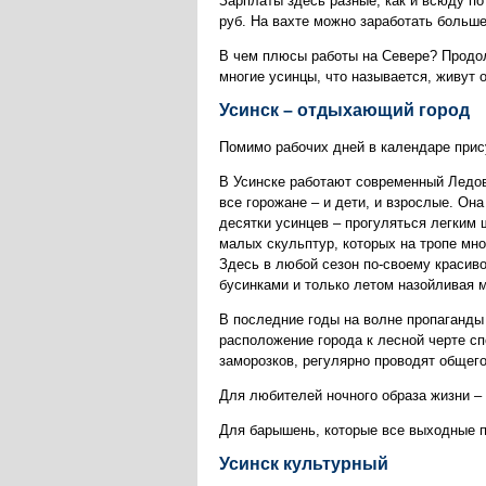
Зарплаты здесь разные, как и всюду по
руб. На вахте можно заработать больше,
В чем плюсы работы на Севере? Продолж
многие усинцы, что называется, живут о
Усинск – отдыхающий город
Помимо рабочих дней в календаре прис
В Усинске работают современный Ледов
все горожане – и дети, и взрослые. Она
десятки усинцев – прогуляться легким
малых скульптур, которых на тропе мно
Здесь в любой сезон по-своему красиво:
бусинками и только летом назойливая
В последние годы на волне пропаганды
расположение города к лесной черте сп
заморозков, регулярно проводят общег
Для любителей ночного образа жизни – 
Для барышень, которые все выходные п
Усинск культурный