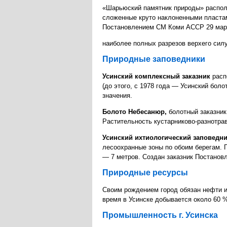
«Шарьюский памятник природы» располо
сложенные круто наклоненными пластам
Постановлением СМ Коми АССР 29 марта
наиболее полных разрезов верхего силу
Природные заповедники
Усинский комплексный заказник
расп
(до этого, с 1978 года — Усинский бо
значения.
Болото Небесанюр,
болотный заказник
Растительность кустарниково-разнотра
Усинский ихтиологический заповедн
лесоохранные зоны по обоим берегам. П
— 7 метров. Создан заказник Постанов
Природные ресурсы
Своим рождением город обязан нефти и 
время в Усинске добывается около 60 %
Промышленность г. Усинска