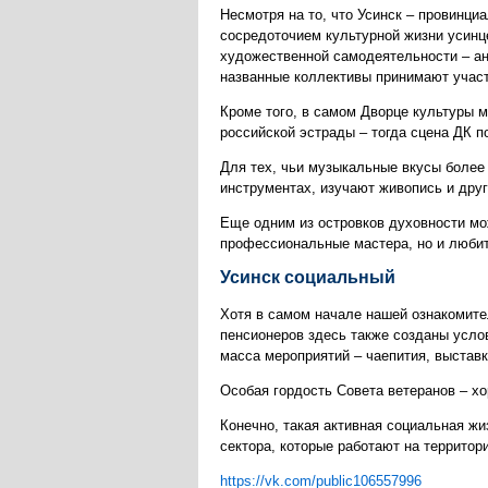
Несмотря на то, что Усинск – провинц
сосредоточием культурной жизни усинц
художественной самодеятельности – ан
названные коллективы принимают участ
Кроме того, в самом Дворце культуры м
российской эстрады – тогда сцена ДК п
Для тех, чьи музыкальные вкусы более
инструментах, изучают живопись и дру
Еще одним из островков духовности мо
профессиональные мастера, но и люби
Усинск социальный
Хотя в самом начале нашей ознакомите
пенсионеров здесь также созданы усло
масса мероприятий – чаепития, выставк
Особая гордость Совета ветеранов – хо
Конечно, такая активная социальная ж
сектора, которые работают на территор
https://vk.com/public106557996