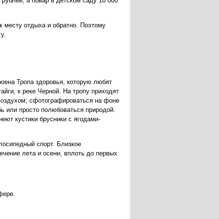
рублей, а повар в детском саду 18 000
к месту отдыха и обратно. Поэтому
у.
оена Тропа здоровья, которую любят
айги, к реке Черной. На тропу приходят
 воздухом; сфотографироваться на фоне
бь или просто полюбоваться природой.
неют кустики брусники с ягодами-
лосипедный спорт. Близкое
ечение лета и осени, вплоть до первых
фере.