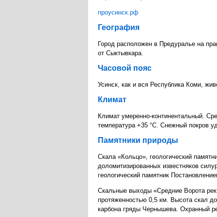
проусинск.рф
География
Город расположен в Предуралье на право
от Сыктывкара.
Часовой пояс
Усинск, как и вся Республика Коми, жи
Климат
Климат умеренно-континентальный. Сре
температура +35 °C. Снежный покров уд
Памятники природы
Скала «Кольцо», геологический памятни
доломитизированных известняков силури
геологический памятник Постановление
Скальные выходы «Средние Ворота реки
протяженностью 0,5 км. Высота скал д
карбона гряды Чернышева. Охранный р