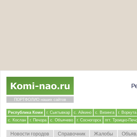
Р
ПОРТФОЛИО наших сайтов
Республика Коми
г. Сыктывкар
с. Айкино
с. Визинга
г. Воркута
с. Кослан
г. Печора
с. Объячево
г. Сосногорск
пгт. Троицко-Печ
Новости городов
Справочник
Жалобы
Объяв