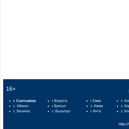
:
16+
г. Сыктывкар
г. Воркута
г. Емва
с. К
с. Айкино
г. Вуктыл
с. Ижма
с. К
с. Визинга
с. Выльгорт
г. Инта
с. К
https: