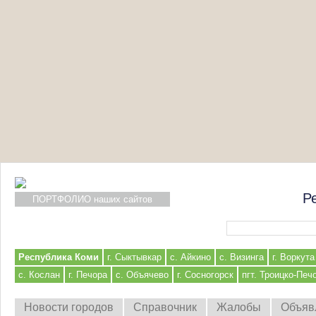
Р
ПОРТФОЛИО наших сайтов
Форма поиска
Республика Коми
г. Сыктывкар
с. Айкино
с. Визинга
г. Воркута
с. Кослан
г. Печора
с. Объячево
г. Сосногорск
пгт. Троицко-Печ
Новости городов
Справочник
Жалобы
Объяв