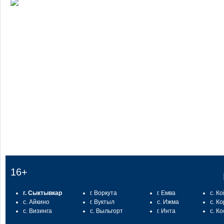
:
16+
г. Сыктывкар
г. Воркута
г. Емва
с. К
с. Айкино
г. Вуктыл
с. Ижма
с. К
с. Визинга
с. Выльгорт
г. Инта
с. К