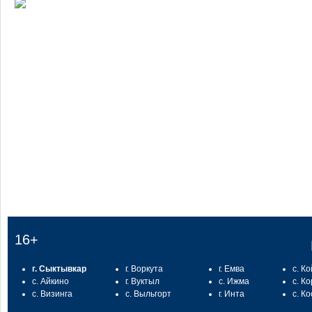
:
16+
г. Сыктывкар
г. Воркута
г. Емва
с. К
с. Айкино
г. Вуктыл
с. Ижма
с. К
с. Визинга
с. Выльгорт
г. Инта
с. К