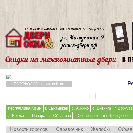
Р
ПОРТФОЛИО наших сайтов
Форма поиска
Республика Коми
г. Сыктывкар
с. Айкино
с. Визинга
г. Воркута
с. Кослан
г. Печора
с. Объячево
г. Сосногорск
пгт. Троицко-Печ
Новости городов
Справочник
Жалобы
Объяв