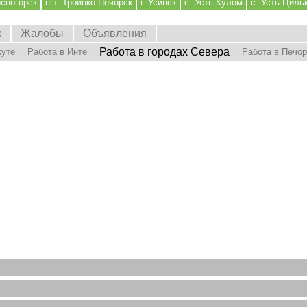
осногорск
пгт. Троицко-Печорск
г. Усинск
с. Усть-Кулом
с. Усть-Циль
к
Жалобы
Объявления
Работа в городах Севера
куте
Работа в Инте
Работа в Печо