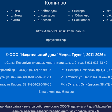
Komi-nao
г. Емва
с. Койгородок
г. Печора
пгт
с. Ижма
с. Корткерос
с. Объячево
г. У
г. Инта
с. Кослан
г. Сосногорск
с. 
https://t.me/ProUsinsk_komi_nao_ru
проусинск.рф
© ООО "Издательский дом "Медиа-Групп", 2011-2026 г.
г. Санкт-Петербург, площадь Конституции, 1, кор. 2, тел. 8-911-016-43-40
брьский пр., 131/6, 8 (8212) 55-99-85
РК, г. Печора, Печорский пр-т, 41, +
кута, ул. Ленина, 60, 8-912-509-71-11
РК, г. Усинск, ул. Парковая, 8 «а», 8
 Инта, ул. Кирова, 38, 8-904-270-56-55
РК, г. Ухта, ул. Октябрьская, 38, (Т
E-mail:
komi-nao@mail.ru
я база сайта является собственностью ООО "Издательский дом "Медиа-Груп
едином реестре адресно-телефонных баз справочников РФ.