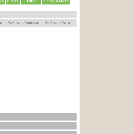
ма
г. Ухта
НАО
г. Нарьян-Мар
ре
Работа в Усинске
Работа в Ухте