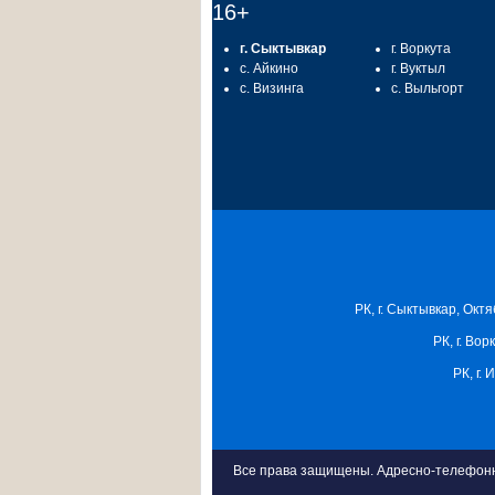
16+
г. Сыктывкар
г. Воркута
с. Айкино
г. Вуктыл
с. Визинга
с. Выльгорт
РК, г. Сыктывкар, Октя
РК, г. Вор
РК, г.
Все права защищены. Адресно-телефонна