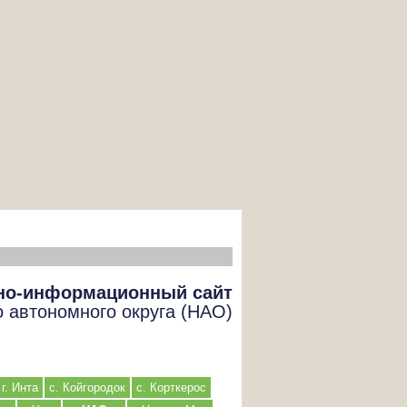
но-информационный сайт
о автономного округа (НАО)
г. Инта
с. Койгородок
с. Корткерос