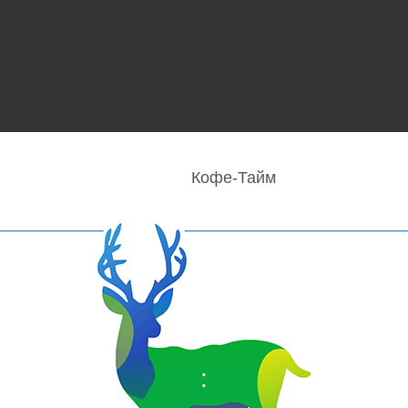
Кофе-Тайм
: