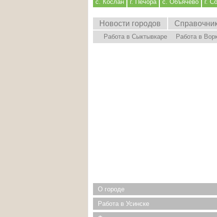
с. Кослан
г. Печора
с. Объячево
г. С
Новости городов
Справочни
Работа в Сыктывкаре
Работа в Вор
О городе
Работа в Усинске