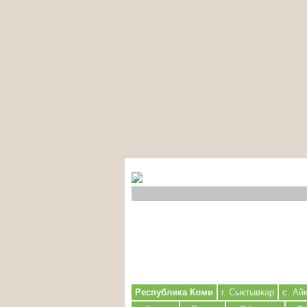
Республика Коми
г. Сыктывкар
с. Ай