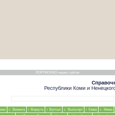
ПОРТФОЛИО наших сайтов
Справоч
Республики Коми и Ненецког
Форма поиска
кино
с. Визинга
г. Воркута
г. Вуктыл
с. Выльгорт
г. Емва
с. Ижма