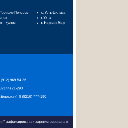
. Троицко-Печорск
с. Усть-Цильма
синск
г. Ухта
Усть-Кулом
г. Нарьян-Мар
7 (912) 969-54-36
 (82144) 21-293
Ц «Березка»), 8 (8216) 777-190
п", зафиксирована и зарегистрирована в