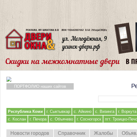
Р
ПОРТФОЛИО наших сайтов
Форма поиска
Республика Коми
г. Сыктывкар
с. Айкино
с. Визинга
г. Воркута
с. Кослан
г. Печора
с. Объячево
г. Сосногорск
пгт. Троицко-Печ
Новости городов
Справочник
Жалобы
Объяв