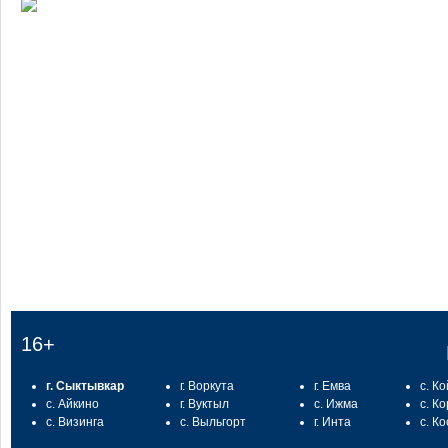
:
16+
г. Сыктывкар
г. Воркута
г. Емва
с. К
с. Айкино
г. Вуктыл
с. Ижма
с. К
с. Визинга
с. Выльгорт
г. Инта
с. К