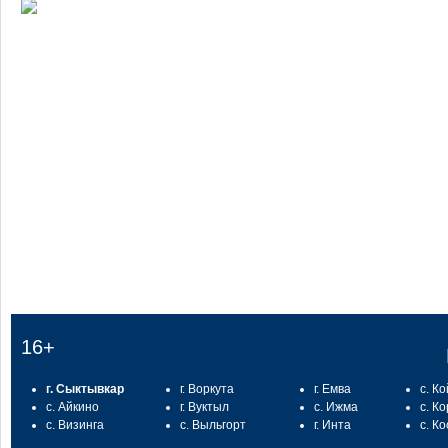
:
16+
г. Сыктывкар
г. Воркута
г. Емва
с. К
с. Айкино
г. Вуктыл
с. Ижма
с. К
с. Визинга
с. Выльгорт
г. Инта
с. К