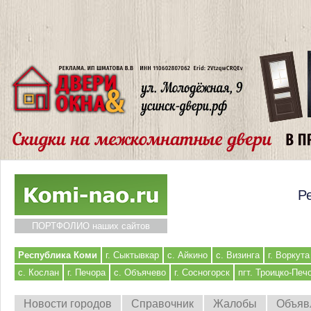
Р
ПОРТФОЛИО наших сайтов
Республика Коми
г. Сыктывкар
с. Айкино
с. Визинга
г. Воркута
с. Кослан
г. Печора
с. Объячево
г. Сосногорск
пгт. Троицко-Печ
Новости городов
Справочник
Жалобы
Объяв