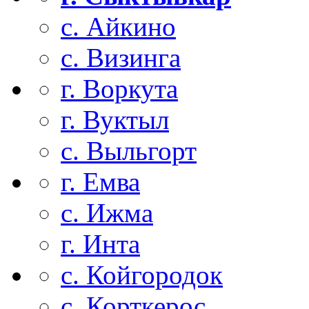
с. Айкино
с. Визинга
г. Воркута
г. Вуктыл
с. Выльгорт
г. Емва
с. Ижма
г. Инта
с. Койгородок
с. Корткерос