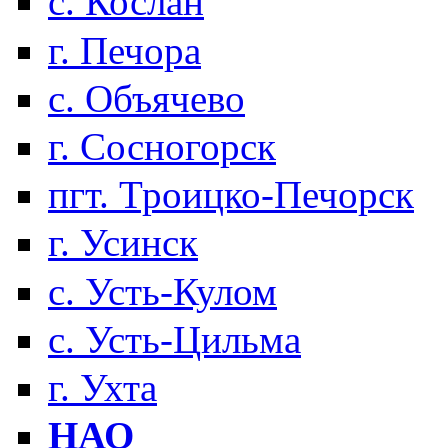
с. Кослан
г. Печора
с. Объячево
г. Сосногорск
пгт. Троицко-Печорск
г. Усинск
с. Усть-Кулом
с. Усть-Цильма
г. Ухта
НАО