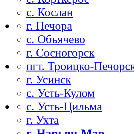
с. Кослан
г. Печора
с. Объячево
г. Сосногорск
пгт. Троицко-Печорс
г. Усинск
с. Усть-Кулом
с. Усть-Цильма
г. Ухта
г. Нарьян-Мар