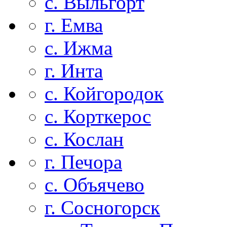
с. Выльгорт
г. Емва
с. Ижма
г. Инта
с. Койгородок
с. Корткерос
с. Кослан
г. Печора
с. Объячево
г. Сосногорск