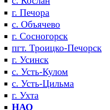
с. Кослан
г. Печора
с. Объячево
г. Сосногорск
пгт. Троицко-Печорск
г. Усинск
с. Усть-Кулом
с. Усть-Цильма
г. Ухта
НАО