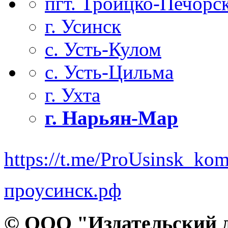
пгт. Троицко-Печорс
г. Усинск
с. Усть-Кулом
с. Усть-Цильма
г. Ухта
г. Нарьян-Мар
https://t.me/ProUsinsk_ko
проусинск.рф
© ООО "Издательский д