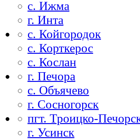
с. Ижма
г. Инта
с. Койгородок
с. Корткерос
с. Кослан
г. Печора
с. Объячево
г. Сосногорск
пгт. Троицко-Печорс
г. Усинск