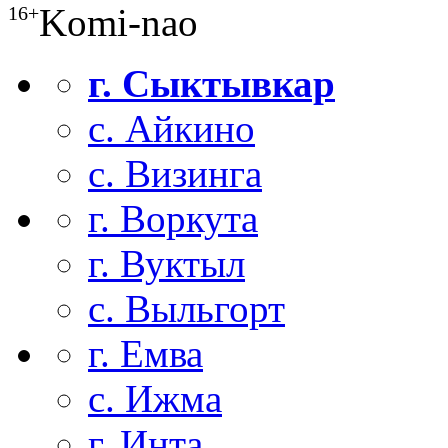
Komi-nao
16+
г. Сыктывкар
с. Айкино
с. Визинга
г. Воркута
г. Вуктыл
с. Выльгорт
г. Емва
с. Ижма
г. Инта