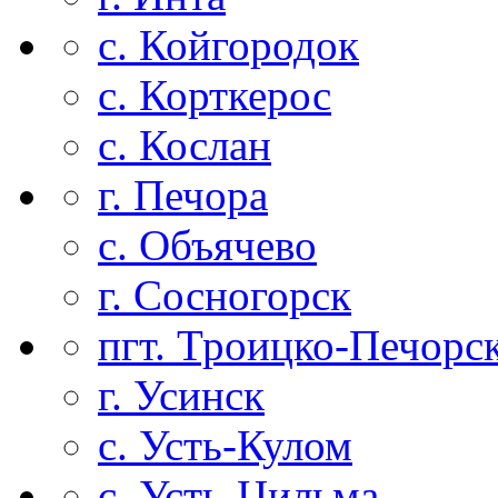
с. Койгородок
с. Корткерос
с. Кослан
г. Печора
с. Объячево
г. Сосногорск
пгт. Троицко-Печорс
г. Усинск
с. Усть-Кулом
с. Усть-Цильма