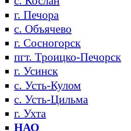
с. Кослан
г. Печора
с. Объячево
г. Сосногорск
пгт. Троицко-Печорск
г. Усинск
с. Усть-Кулом
с. Усть-Цильма
г. Ухта
НАО