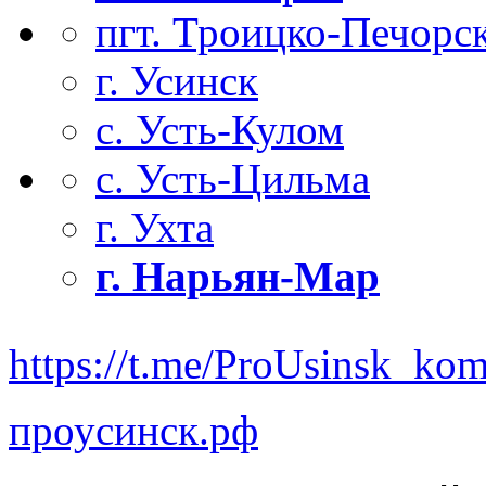
пгт. Троицко-Печорс
г. Усинск
с. Усть-Кулом
с. Усть-Цильма
г. Ухта
г. Нарьян-Мар
https://t.me/ProUsinsk_ko
проусинск.рф