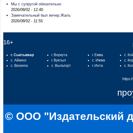
Мы с супругой обязательно
2026/08/02 - 12:40
Замечательный был вечер.Жаль
2026/08/02 - 11:55
16+
г. Сыктывкар
г. Воркута
г. Емва
с. Ко
с. Айкино
г. Вуктыл
с. Ижма
с. Ко
с. Визинга
с. Выльгорт
г. Инта
с. Ко
https:
про
© ООО "Издательский д