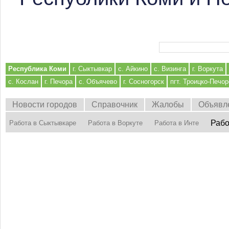
Форма поиска
Республика Коми
г. Сыктывкар
с. Айкино
с. Визинга
г. Воркута
с. Кослан
г. Печора
с. Объячево
г. Сосногорск
пгт. Троицко-Печор
Новости городов
Справочник
Жалобы
Объявл
Рабо
Работа в Сыктывкаре
Работа в Воркуте
Работа в Инте