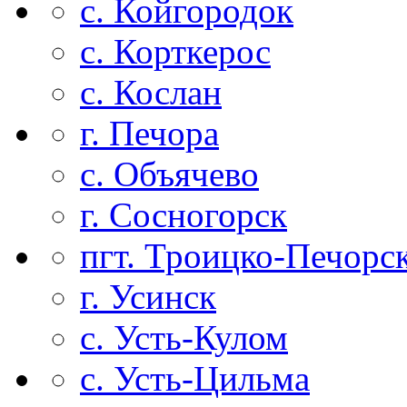
с. Койгородок
с. Корткерос
с. Кослан
г. Печора
с. Объячево
г. Сосногорск
пгт. Троицко-Печорс
г. Усинск
с. Усть-Кулом
с. Усть-Цильма