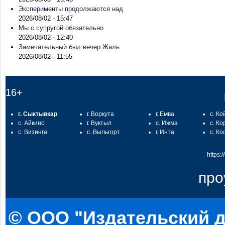
Эксперименты продолжаются над
2026/08/02 - 15:47
Мы с супругой обязательно
2026/08/02 - 12:40
Замечательный был вечер.Жаль
2026/08/02 - 11:55
16+
г. Сыктывкар
г. Воркута
г. Емва
с. Ко
с. Айкино
г. Вуктыл
с. Ижма
с. Ко
с. Визинга
с. Выльгорт
г. Инта
с. Ко
https:
про
© ООО "Издательский д