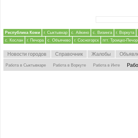
Форма поиска
Республика Коми
г. Сыктывкар
с. Айкино
с. Визинга
г. Воркута
с. Кослан
г. Печора
с. Объячево
г. Сосногорск
пгт. Троицко-Печор
Новости городов
Справочник
Жалобы
Объявл
Рабо
Работа в Сыктывкаре
Работа в Воркуте
Работа в Инте