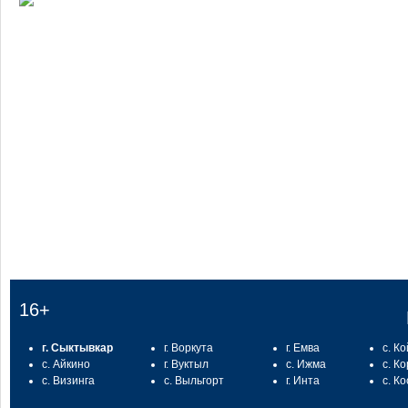
:
16+
г. Сыктывкар
г. Воркута
г. Емва
с. К
с. Айкино
г. Вуктыл
с. Ижма
с. К
с. Визинга
с. Выльгорт
г. Инта
с. К