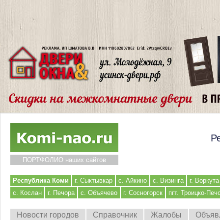
Р
ПОРТФОЛИО наших сайтов
Республика Коми
г. Сыктывкар
с. Айкино
с. Визинга
г. Воркута
с. Кослан
г. Печора
с. Объячево
г. Сосногорск
пгт. Троицко-Печ
Новости городов
Справочник
Жалобы
Объяв