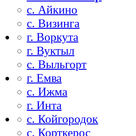
с. Айкино
с. Визинга
г. Воркута
г. Вуктыл
с. Выльгорт
г. Емва
с. Ижма
г. Инта
с. Койгородок
с. Корткерос