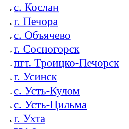
с. Кослан
г. Печора
с. Объячево
г. Сосногорск
пгт. Троицко-Печорск
г. Усинск
с. Усть-Кулом
с. Усть-Цильма
г. Ухта