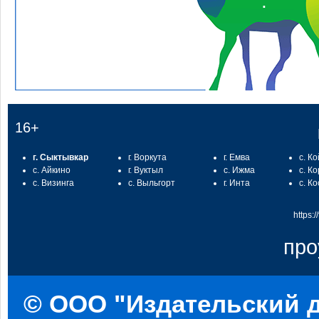
:
16+
г. Сыктывкар
г. Воркута
г. Емва
с. К
с. Айкино
г. Вуктыл
с. Ижма
с. К
с. Визинга
с. Выльгорт
г. Инта
с. К
https:
про
© ООО "Издательский д