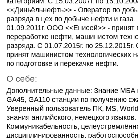
категориям. С 15.03.2007г. по 15.10.20
<<Диньёльнефть>> - Оператор по добы
разряда в цех по добыче нефти и газа. 
01.09.2011г. ООО <<Енисей>> - принят 
переработке нефти, машинистом техно
разряда. С 01.07.2015г. по 25.12.2015
принят машинистом технологических на
по подготовке и перекачке нефти.
О себе:
Дополнительные данные: Знание МБА 
GA45, GA110 станции по получению сжа
Уверенный пользователь ПК, MS, World
знания английского, немецкого языков.
Коммуникабельность, целеустремлённо
дисциплинированность, работоспособн