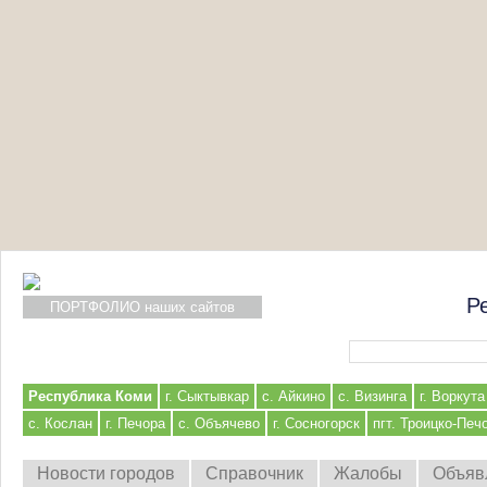
Р
ПОРТФОЛИО наших сайтов
Форма поиска
Республика Коми
г. Сыктывкар
с. Айкино
с. Визинга
г. Воркута
с. Кослан
г. Печора
с. Объячево
г. Сосногорск
пгт. Троицко-Печ
Новости городов
Справочник
Жалобы
Объяв