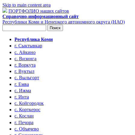
Skip to main content area
ПОРТФОЛИО наших сайтов
Справочно-информационный сайт
Республики Коми и Ненецкого автономного округа (НАО)
Поиск
Форма поиска
Республика Коми
г. Сыктывкар
с. Айкино
с. Визинга
г. Воркута
г. Вуктыл
с. Выльгорт
г. Емва
с. Ижма
г. Инта
с. Койгородок
с. Корткерос
с. Кослан
г. Печора
с. Объячево