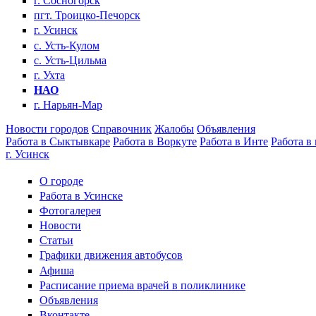
г. Сосногорск
пгт. Троицко-Печорск
г. Усинск
с. Усть-Кулом
с. Усть-Цильма
г. Ухта
НАО
г. Нарьян-Мар
Новости городов
Справочник
Жалобы
Объявления
Работа в Сыктывкаре
Работа в Воркуте
Работа в Инте
Работа в
г. Усинск
О городе
Работа в Усинске
Фотогалерея
Новости
Статьи
Графики движения автобусов
Афиша
Расписание приема врачей в поликлинике
Объявления
Вконтакте