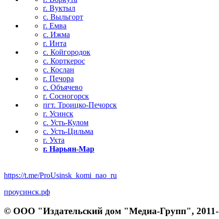
г. Вуктыл
с. Выльгорт
г. Емва
с. Ижма
г. Инта
с. Койгородок
с. Корткерос
с. Кослан
г. Печора
с. Объячево
г. Сосногорск
пгт. Троицко-Печорск
г. Усинск
с. Усть-Кулом
с. Усть-Цильма
г. Ухта
г. Нарьян-Мар
https://t.me/ProUsinsk_komi_nao_ru
проусинск.рф
© ООО "Издательский дом "Медиа-Групп", 2011-2