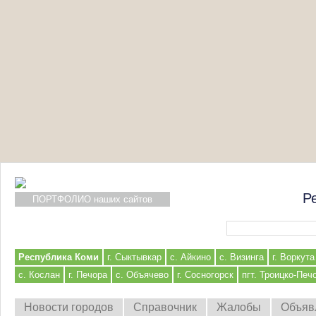
Р
ПОРТФОЛИО наших сайтов
Форма поиска
Республика Коми
г. Сыктывкар
с. Айкино
с. Визинга
г. Воркута
с. Кослан
г. Печора
с. Объячево
г. Сосногорск
пгт. Троицко-Печ
Новости городов
Справочник
Жалобы
Объяв