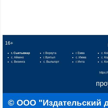
:
16+
г. Сыктывкар
г. Воркута
г. Емва
с. К
с. Айкино
г. Вуктыл
с. Ижма
с. К
с. Визинга
с. Выльгорт
г. Инта
с. К
https:
про
© ООО "Издательский д