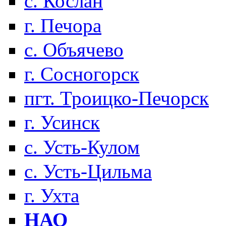
с. Кослан
г. Печора
с. Объячево
г. Сосногорск
пгт. Троицко-Печорск
г. Усинск
с. Усть-Кулом
с. Усть-Цильма
г. Ухта
НАО