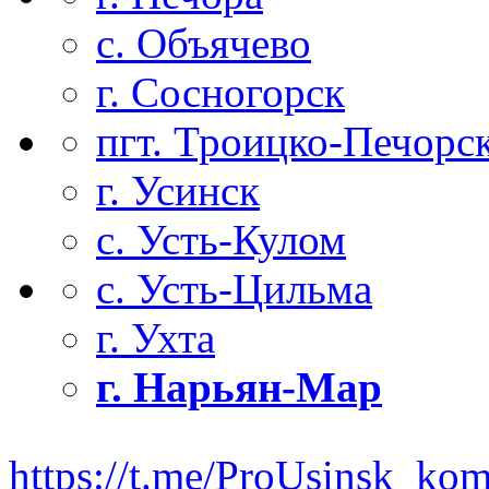
с. Объячево
г. Сосногорск
пгт. Троицко-Печорс
г. Усинск
с. Усть-Кулом
с. Усть-Цильма
г. Ухта
г. Нарьян-Мар
https://t.me/ProUsinsk_ko