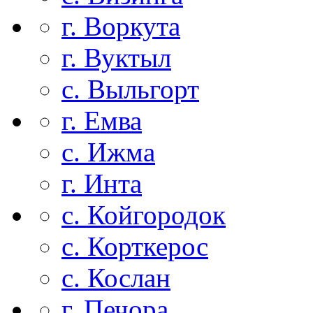
г. Воркута
г. Вуктыл
с. Выльгорт
г. Емва
с. Ижма
г. Инта
с. Койгородок
с. Корткерос
с. Кослан
г. Печора