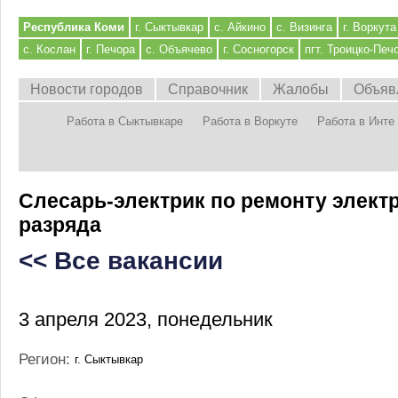
Республика Коми
г. Сыктывкар
с. Айкино
с. Визинга
г. Воркута
с. Кослан
г. Печора
с. Объячево
г. Сосногорск
пгт. Троицко-Печ
Новости городов
Справочник
Жалобы
Объяв
Работа в Сыктывкаре
Работа в Воркуте
Работа в Инте
Слесарь-электрик по ремонту элект
разряда
<< Все вакансии
3 апреля 2023, понедельник
Регион:
г. Сыктывкар