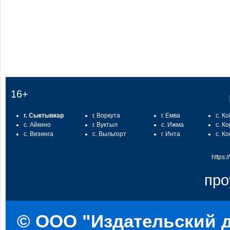
:
16+
г. Сыктывкар
г. Воркута
г. Емва
с. К
с. Айкино
г. Вуктыл
с. Ижма
с. К
с. Визинга
с. Выльгорт
г. Инта
с. К
https:
про
© ООО "Издательский д